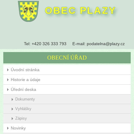
OBEC PLAZY
Tel:
+420 326 333 793
E-mail:
podatelna@plazy.cz
OBECNÍ ÚŘAD
Úvodní stránka
Historie a údaje
Úřední deska
Dokumenty
Vyhlášky
Zápisy
Novinky