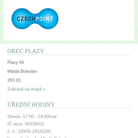
OBEC PLAZY
Plazy 46
Mladá Boleslav
293 01
Zobrazit na mapě »
ÚŘEDNÍ HODINY
Středa: 17:00 - 19:00hod.
IČ obce: 00238431
č. ú.: 10926-181/0100,