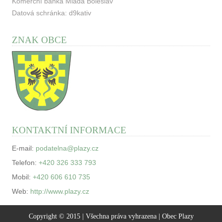
Komerční banka Mladá Boleslav
Datová schránka: d9kativ
ZNAK OBCE
KONTAKTNÍ INFORMACE
E-mail:
podatelna@plazy.cz
Telefon:
+420 326 333 793
Mobil:
+420 606 610 735
Web:
http://www.plazy.cz
Copyright © 2015 | Všechna práva vyhrazena | Obec Plazy