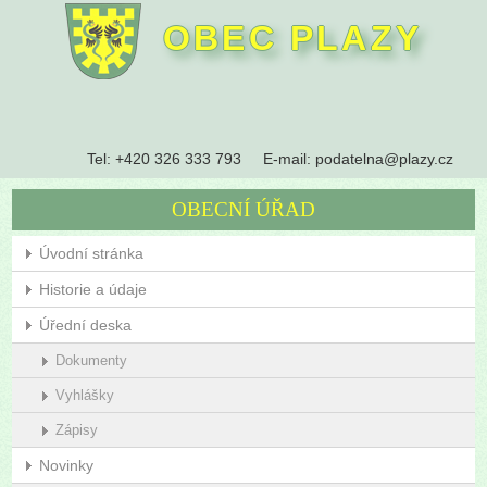
OBEC PLAZY
Tel:
+420 326 333 793
E-mail:
podatelna@plazy.cz
OBECNÍ ÚŘAD
Úvodní stránka
Historie a údaje
Úřední deska
Dokumenty
Vyhlášky
Zápisy
Novinky