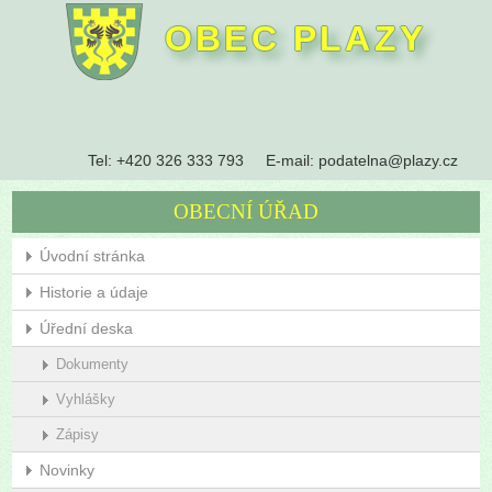
OBEC PLAZY
Tel:
+420 326 333 793
E-mail:
podatelna@plazy.cz
OBECNÍ ÚŘAD
Úvodní stránka
Historie a údaje
Úřední deska
Dokumenty
Vyhlášky
Zápisy
Novinky