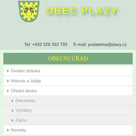
OBEC PLAZY
Tel:
+420 326 333 793
E-mail:
podatelna@plazy.cz
OBECNÍ ÚŘAD
Úvodní stránka
Historie a údaje
Úřední deska
Dokumenty
Vyhlášky
Zápisy
Novinky