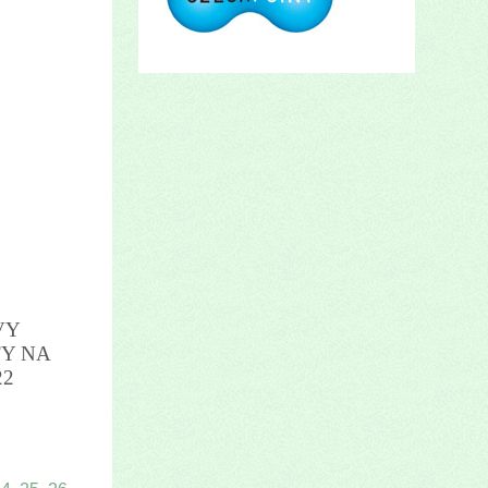
VY
Y NA
22