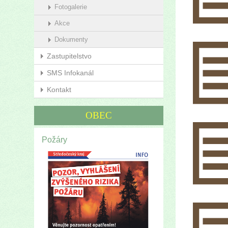
Fotogalerie
Akce
Dokumenty
Zastupitelstvo
SMS Infokanál
Kontakt
OBEC
Požáry