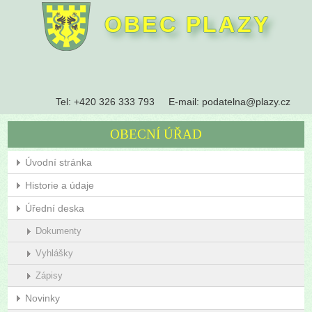
OBEC PLAZY
Tel:
+420 326 333 793
E-mail:
podatelna@plazy.cz
OBECNÍ ÚŘAD
Úvodní stránka
Historie a údaje
Úřední deska
Dokumenty
Vyhlášky
Zápisy
Novinky