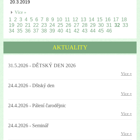
20.3.2019
Více »
1
2
3
4
5
6
7
8
9
10
11
12
13
14
15
16
17
18
19
20
21
22
23
24
25
26
27
28
29
30
31
32
33
34
35
36
37
38
39
40
41
42
43
44
45
46
AKTUALITY
31.5.2026 - DĚTSKÝ DEN 2026
Více »
24.4.2026 - Dštský den
Více »
24.4.2026 - Pálení čarodějnic
Více »
24.4.2026 - Seminář
Více »