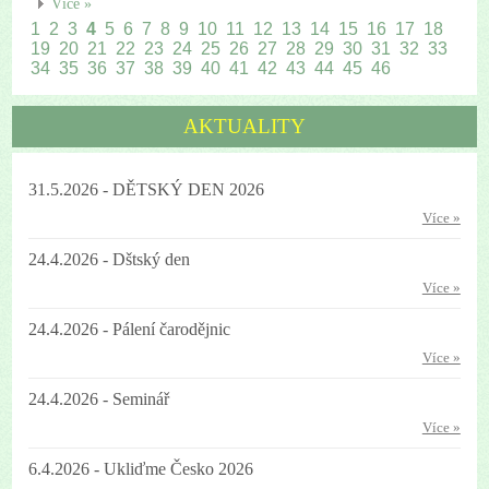
Více »
1
2
3
4
5
6
7
8
9
10
11
12
13
14
15
16
17
18
19
20
21
22
23
24
25
26
27
28
29
30
31
32
33
34
35
36
37
38
39
40
41
42
43
44
45
46
AKTUALITY
31.5.2026 - DĚTSKÝ DEN 2026
Více »
24.4.2026 - Dštský den
Více »
24.4.2026 - Pálení čarodějnic
Více »
24.4.2026 - Seminář
Více »
6.4.2026 - Ukliďme Česko 2026