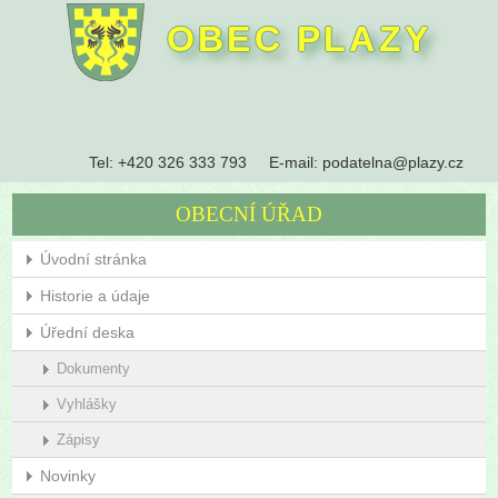
OBEC PLAZY
Tel:
+420 326 333 793
E-mail:
podatelna@plazy.cz
OBECNÍ ÚŘAD
Úvodní stránka
Historie a údaje
Úřední deska
Dokumenty
Vyhlášky
Zápisy
Novinky