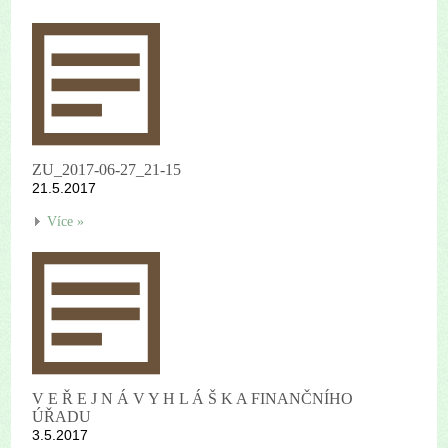
ZU_2017-06-27_21-15
21.5.2017
Více »
V E Ř E J N Á V Y H L Á Š K A FINANČNÍHO
ÚŘADU
3.5.2017