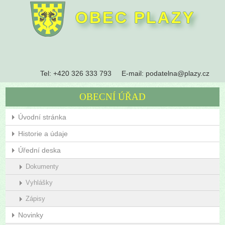
OBEC PLAZY
Tel:
+420 326 333 793
E-mail:
podatelna@plazy.cz
OBECNÍ ÚŘAD
Úvodní stránka
Historie a údaje
Úřední deska
Dokumenty
Vyhlášky
Zápisy
Novinky