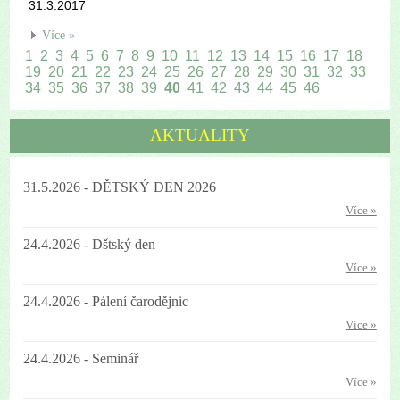
31.3.2017
Více »
1
2
3
4
5
6
7
8
9
10
11
12
13
14
15
16
17
18
19
20
21
22
23
24
25
26
27
28
29
30
31
32
33
34
35
36
37
38
39
40
41
42
43
44
45
46
AKTUALITY
31.5.2026 - DĚTSKÝ DEN 2026
Více »
24.4.2026 - Dštský den
Více »
24.4.2026 - Pálení čarodějnic
Více »
24.4.2026 - Seminář
Více »