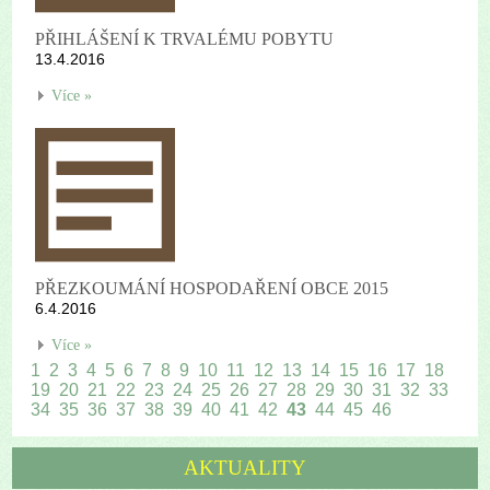
PŘIHLÁŠENÍ K TRVALÉMU POBYTU
13.4.2016
Více »
PŘEZKOUMÁNÍ HOSPODAŘENÍ OBCE 2015
6.4.2016
Více »
1
2
3
4
5
6
7
8
9
10
11
12
13
14
15
16
17
18
19
20
21
22
23
24
25
26
27
28
29
30
31
32
33
34
35
36
37
38
39
40
41
42
43
44
45
46
AKTUALITY