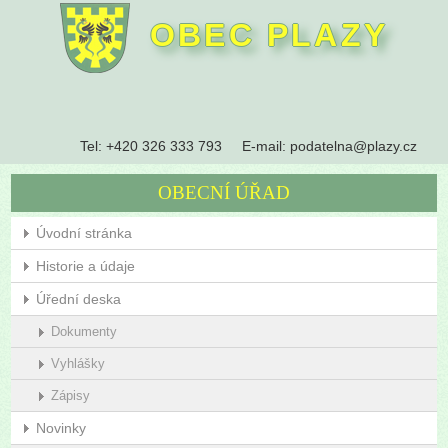
OBEC PLAZY
Tel:
+420 326 333 793
E-mail:
podatelna@plazy.cz
OBECNÍ ÚŘAD
Úvodní stránka
Historie a údaje
Úřední deska
Dokumenty
Vyhlášky
Zápisy
Novinky