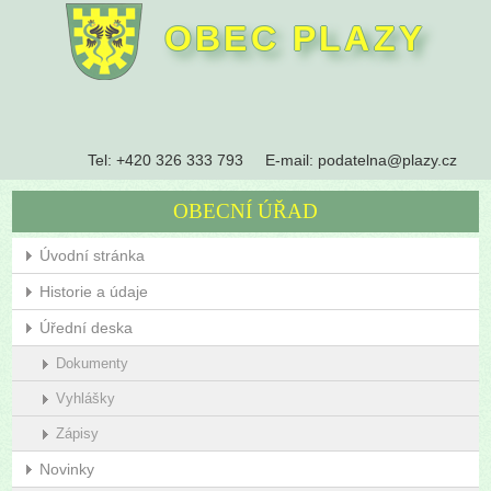
OBEC PLAZY
Tel:
+420 326 333 793
E-mail:
podatelna@plazy.cz
OBECNÍ ÚŘAD
Úvodní stránka
Historie a údaje
Úřední deska
Dokumenty
Vyhlášky
Zápisy
Novinky